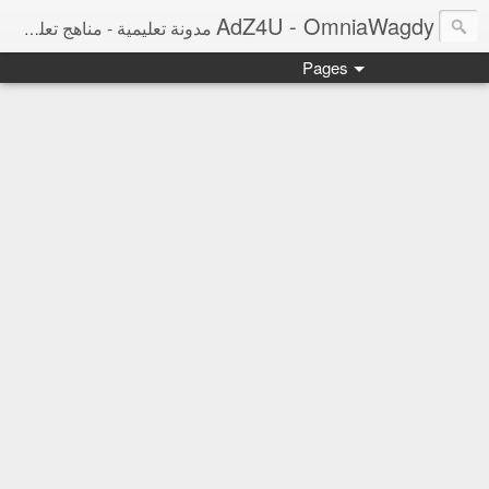
AdZ4U - OmniaWagdy
مدونة تعليمية - مناهج تعليمية ومراجعات نهائية ونتائج امتحانات وأخبار التعليم
Pages